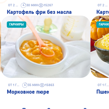
ОТ 2 ЛЕТ
30 МИН
15267
ОТ 2 ЛЕТ
Картофель фри без масла
Карт
ГАРНИРЫ
ГАРН
ОТ 1 ГОДА
35 МИН
15863
ОТ 1 ГОДА
Морковное пюре
Пшен