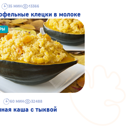
35 МИН
13366
офельные клецки в молоке
ИРЫ
60 МИН
32488
ная каша с тыквой