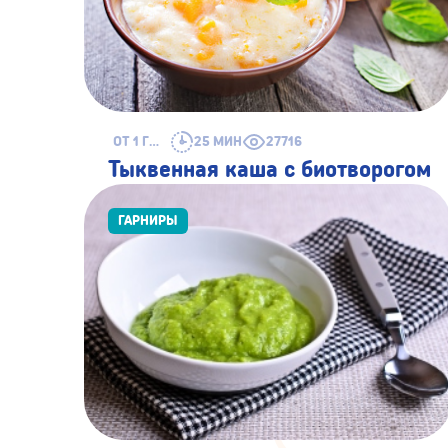
ОТ 1 ГОДА
25 МИН
27716
Тыквенная каша с биотворогом
ГАРНИРЫ