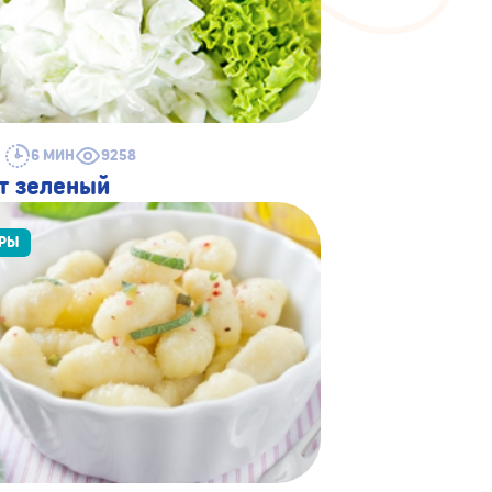
6 МИН
9258
т зеленый
ИРЫ