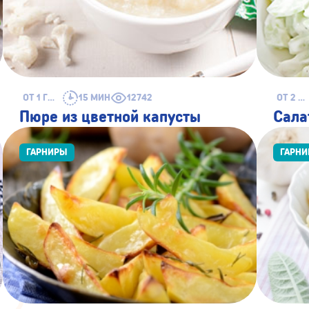
ОТ 1 ГОДА
15 МИН
12742
ОТ 2 ЛЕТ
Пюре из цветной капусты
Сала
ГАРНИРЫ
ГАРН