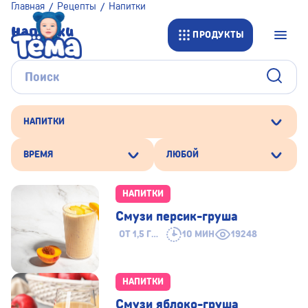
Главная
Рецепты
Напитки
Напитки
ПРОДУКТЫ
НАПИТКИ
ВРЕМЯ
ЛЮБОЙ
НАПИТКИ
Смузи персик-груша
ОТ 1,5 ГОДА
10 МИН
19248
НАПИТКИ
Смузи яблоко-груша