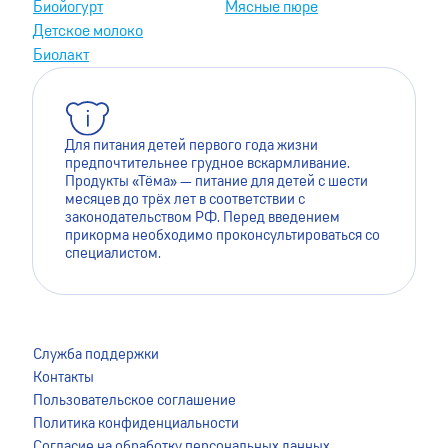
Биойогурт
Мясные пюре
Детское молоко
Биолакт
Для питания детей первого года жизни
предпочтительнее грудное вскармливание.
Продукты «Тёма» — питание для детей с шести
месяцев до трёх лет в соответствии с
законодательством РФ. Перед введением
прикорма необходимо проконсультироваться со
специалистом.
Для лучшей работы сайта мы используем файлы cookie.
Это помогает нам сделать его более удобным для
Служба поддержки
пользователей. Оставаясь на сайте, вы даёте согласие на
Контакты
сохранение файлов cookie на вашем устройстве. Для
Пользовательское соглашение
более подробной информации ознакомьтесь с
Политика конфиденциальности
Пользовательским соглашением
.
Согласие на обработку персональных данных