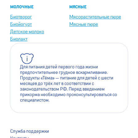
МОЛОЧНЫЕ
МЯСНЫЕ
Биотворог
Мясорастительные пюре
Биойогурт
Мясные пюре
Детское молоко
Биолакт
Для питания детей первого года жизни
предпочтительнее грудное вскармливание.
Продукты «Тёма» — питание для детей с шести
месяцев до трёх лет в соответствии с
законодательством РФ. Перед введением
прикорма необходимо проконсультироваться со
специалистом.
Для лучшей работы сайта мы используем файлы cookie.
Это помогает нам сделать его более удобным для
Служба поддержки
пользователей. Оставаясь на сайте, вы даёте согласие на