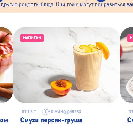
 другие рецепты блюд. Они тоже могут понравиться в
НАПИТКИ
Н
ОТ 1,5 ГОДА
10 МИН
19283
том
Смузи персик-груша
С