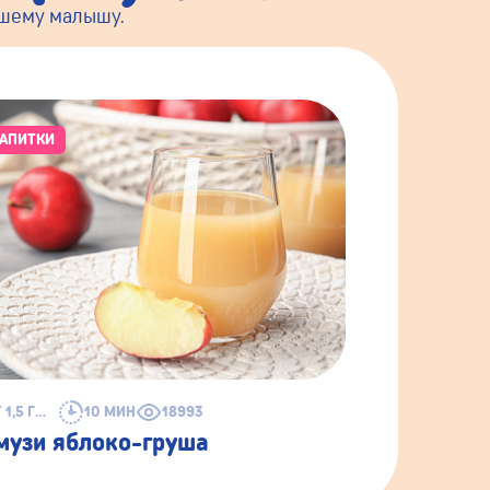
ашему малышу.
АПИТКИ
ОТ 1,5 ГОДА
10 МИН
18993
музи яблоко-груша