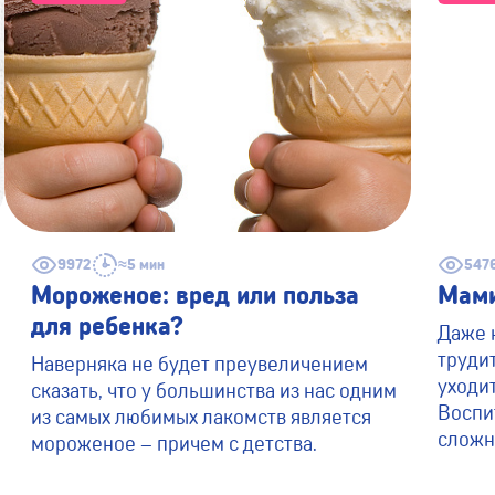
9972
≈5 мин
547
Мороженое: вред или польза
Мами
для ребенка?
Даже 
трудит
Наверняка не будет преувеличением
уходит
сказать, что у большинства из нас одним
Воспи
из самых любимых лакомств является
сложн
мороженое – причем с детства.