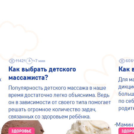
11421
≈7 мин
606
Как выбрать детского
Как 
массажиста?
х
Для м
дикци
Популярность детского массажа в наше
больш
время достаточно легко объяснима. Ведь
по се
он в зависимости от своего типа помогает
родит
решать огромное количество задач,
связанных со здоровьем ребёнка.
ЗДОРОВЬЕ
ЗДОРО