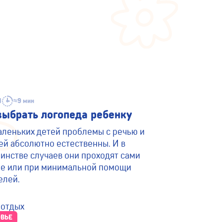
1
≈9 мин
выбрать логопеда ребенку
аленьких детей проблемы с речью и
ей абсолютно естественны. И в
инстве случаев они проходят сами
бе или при минимальной помощи
елей.
ВЬЕ