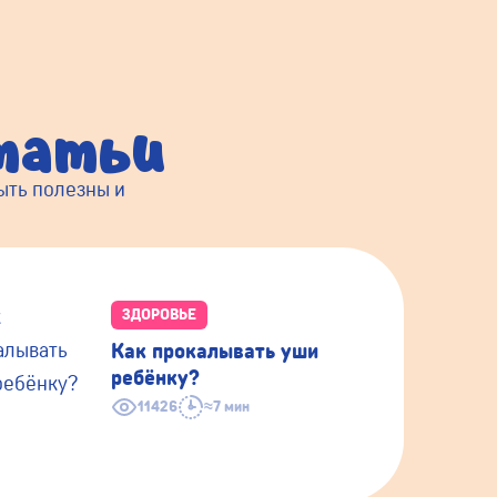
татьи
ыть полезны и
ЗДОРОВЬЕ
Как прокалывать уши
ребёнку?
11426
≈7 мин