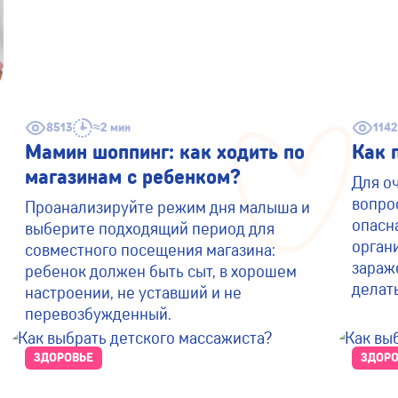
8513
≈2 мин
114
Мамин шоппинг: как ходить по
Как 
магазинам с ребенком?
Для о
вопро
Проанализируйте режим дня малыша и
опасн
выберите подходящий период для
орган
совместного посещения магазина:
зараже
ребенок должен быть сыт, в хорошем
делать.
настроении, не уставший и не
перевозбужденный.
ЗДОРОВЬЕ
ЗДОРО