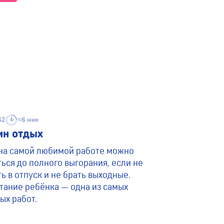
62
≈6 мин
н отдых
на самой любимой работе можно
ься до полного выгорания, если не
ь в отпуск и не брать выходные.
тание ребёнка — одна из самых
ых работ.