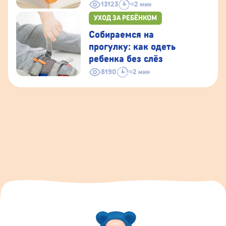
13123
≈2 мин
УХОД ЗА РЕБЁНКОМ
Собираемся на
прогулку: как одеть
ребенка без слёз
8190
≈2 мин