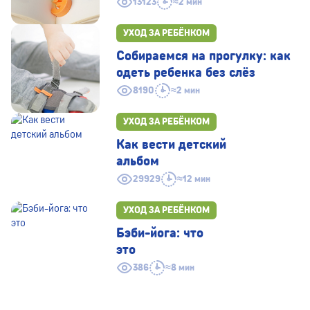
13123
≈2 мин
УХОД ЗА РЕБЁНКОМ
Собираемся на прогулку: как
одеть ребенка без слёз
8190
≈2 мин
УХОД ЗА РЕБЁНКОМ
Как вести детский
альбом
29929
≈12 мин
УХОД ЗА РЕБЁНКОМ
Бэби-йога: что
это
386
≈8 мин