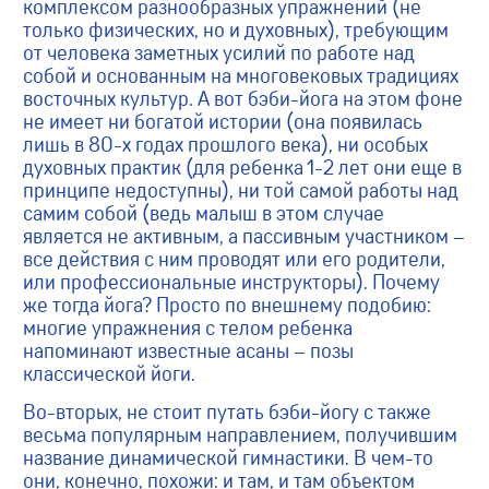
комплексом разнообразных упражнений (не
только физических, но и духовных), требующим
от человека заметных усилий по работе над
собой и основанным на многовековых традициях
восточных культур. А вот бэби-йога на этом фоне
не имеет ни богатой истории (она появилась
лишь в 80-х годах прошлого века), ни особых
духовных практик (для ребенка 1-2 лет они еще в
принципе недоступны), ни той самой работы над
самим собой (ведь малыш в этом случае
является не активным, а пассивным участником –
все действия с ним проводят или его родители,
или профессиональные инструкторы). Почему
же тогда йога? Просто по внешнему подобию:
многие упражнения с телом ребенка
напоминают известные асаны – позы
классической йоги.
Во-вторых, не стоит путать бэби-йогу с также
весьма популярным направлением, получившим
название динамической гимнастики. В чем-то
они, конечно, похожи: и там, и там объектом