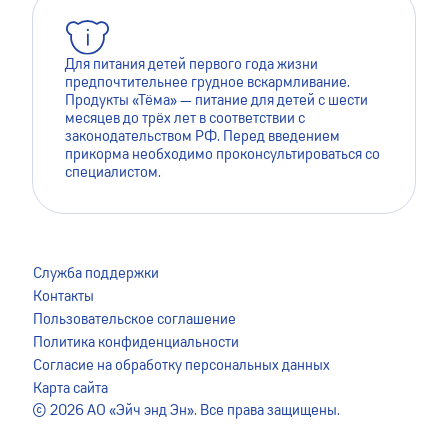
Для питания детей первого года жизни
предпочтительнее грудное вскармливание.
Продукты «Тёма» — питание для детей с шести
месяцев до трёх лет в соответствии с
законодательством РФ. Перед введением
прикорма необходимо проконсультироваться со
специалистом.
Для лучшей работы сайта мы используем файлы cookie.
Это помогает нам сделать его более удобным для
Служба поддержки
пользователей. Оставаясь на сайте, вы даёте согласие на
Контакты
сохранение файлов cookie на вашем устройстве. Для
Пользовательское соглашение
более подробной информации ознакомьтесь с
Политика конфиденциальности
Пользовательским соглашением
.
Согласие на обработку персональных данных
Карта сайта
Я ПРИНИМАЮ
© 2026 АО «Эйч энд Эн». Все права защищены.