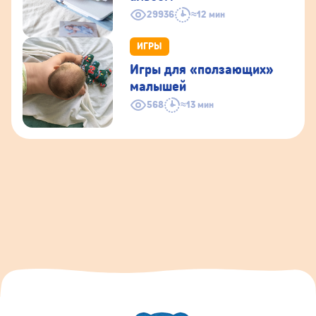
29936
≈12 мин
ИГРЫ
Игры для «ползающих»
малышей
568
≈13 мин