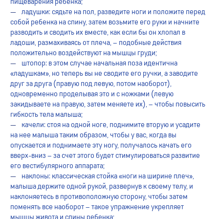
пищеварения ребенка;
ладушки: сядьте на пол, разведите ноги и положите перед
собой ребенка на спину, затем возьмите его руки и начните
разводить и сводить их вместе, как если бы он хлопал в
ладоши, размахиваясь от плеча, – подобные действия
положительно воздействуют на мышцы груди;
штопор: в этом случае начальная поза идентична
«ладушкам», но теперь вы не сводите его ручки, а заводите
друг за друга (правую под левую, потом наоборот),
одновременно проделывая это и с ножками (левую
закидываете на правую, затем меняете их), – чтобы повысить
гибкость тела малыша;
качели: стоя на одной ноге, поднимите вторую и усадите
на нее малыша таким образом, чтобы у вас, когда вы
опускается и поднимаете эту ногу, получалось качать его
вверх-вниз – за счет этого будет стимулироваться развитие
его вестибулярного аппарата;
наклоны: классическая стойка «ноги на ширине плеч»,
малыша держите одной рукой, развернув к своему телу, и
наклоняетесь в противоположную сторону, чтобы затем
поменять все наоборот – такое упражнение укрепляет
мышцы живота и спины ребенка;