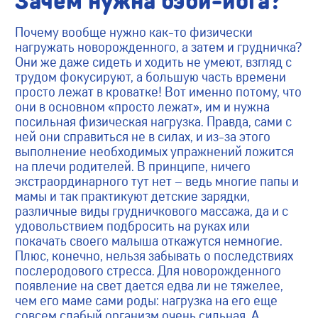
Зачем нужна бэби-йога?
Почему вообще нужно как-то физически
нагружать новорожденного, а затем и грудничка?
Они же даже сидеть и ходить не умеют, взгляд с
трудом фокусируют, а большую часть времени
просто лежат в кроватке! Вот именно потому, что
они в основном «просто лежат», им и нужна
посильная физическая нагрузка. Правда, сами с
ней они справиться не в силах, и из-за этого
выполнение необходимых упражнений ложится
на плечи родителей. В принципе, ничего
экстраординарного тут нет – ведь многие папы и
мамы и так практикуют детские зарядки,
различные виды грудничкового массажа, да и с
удовольствием подбросить на руках или
покачать своего малыша откажутся немногие.
Плюс, конечно, нельзя забывать о последствиях
послеродового стресса. Для новорожденного
появление на свет дается едва ли не тяжелее,
чем его маме сами роды: нагрузка на его еще
совсем слабый организм очень сильная. А