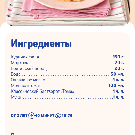
Ингредиенты
Куриное филе
150 г.
Морковь
20 г.
Болгарский перец
20 г.
Вода
50 мл.
Оливковое масло
1 ч. л.
Молоко «Тёма»
100 мл.
Классический биотворог «Тёма»
1 ч. л.
Мука
1 ч. л.
ОТ 2 ЛЕТ
40 МИНУТ
16176