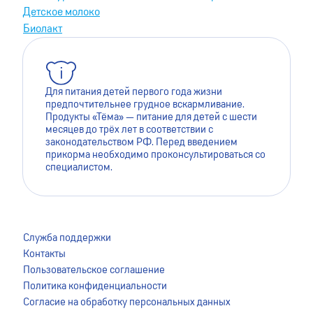
Детское молоко
Биолакт
Для питания детей первого года жизни
предпочтительнее грудное вскармливание.
Продукты «Тёма» — питание для детей с шести
месяцев до трёх лет в соответствии с
законодательством РФ. Перед введением
прикорма необходимо проконсультироваться со
специалистом.
Для лучшей работы сайта мы используем файлы cookie.
Это помогает нам сделать его более удобным для
Служба поддержки
пользователей. Оставаясь на сайте, вы даёте согласие на
Контакты
сохранение файлов cookie на вашем устройстве. Для
Пользовательское соглашение
более подробной информации ознакомьтесь с
Политика конфиденциальности
Пользовательским соглашением
.
Согласие на обработку персональных данных