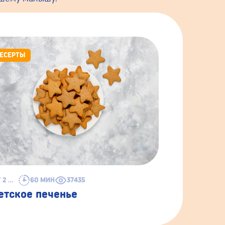
ЕСЕРТЫ
ОТ 2 ЛЕТ
60 МИН
37435
етское печенье