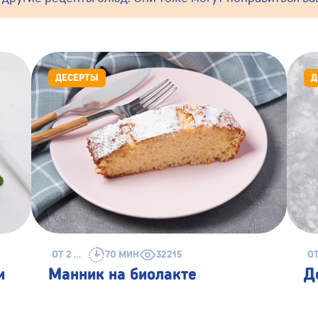
ДЕСЕРТЫ
Д
ОТ 2 ЛЕТ
70 МИН
32215
и
Манник на биолакте
Д