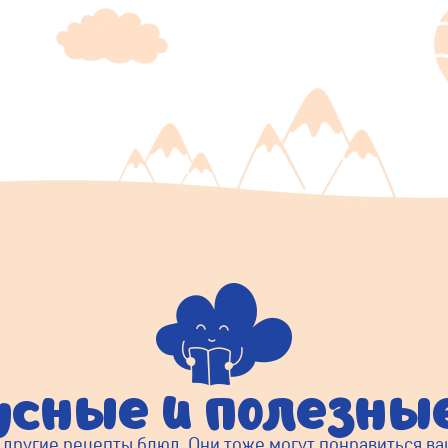
усные и полезн
 другие рецепты блюд. Они тоже могут понравиться в