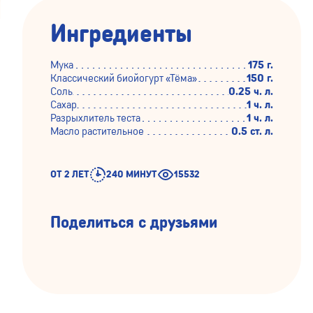
Ингредиенты
Мука
175 г.
Классический биойогурт «Тёма»
150 г.
Соль
0.25 ч. л.
Сахар
1 ч. л.
Разрыхлитель теста
1 ч. л.
Масло растительное
0.5 ст. л.
ОТ 2 ЛЕТ
240 МИНУТ
15532
Поделиться с друзьями