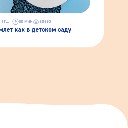
ОТ 1 ГОДА
30 МИН
60630
млет как в детском саду