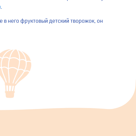
м
.
е в него фруктовый детский творожок, он