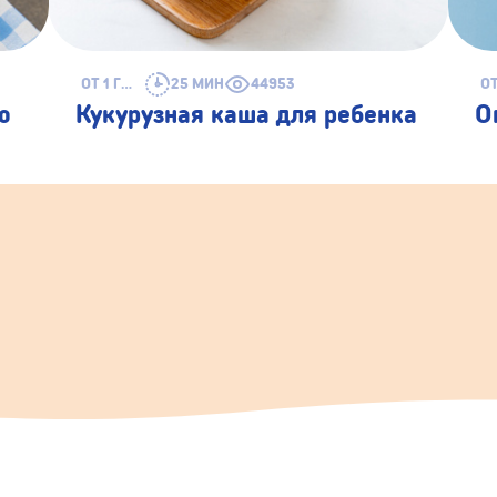
ОТ 1 ГОДА
25 МИН
44953
ю
Кукурузная каша для ребенка
О