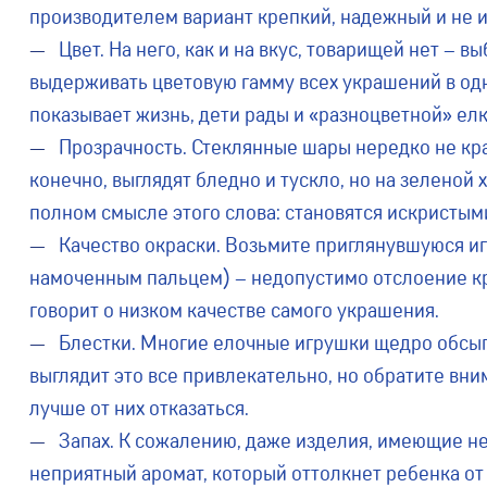
производителем вариант крепкий, надежный и не 
Цвет. На него, как и на вкус, товарищей нет – 
выдерживать цветовую гамму всех украшений в одно
показывает жизнь, дети рады и «разноцветной» елк
Прозрачность. Стеклянные шары нередко не крас
конечно, выглядят бледно и тускло, но на зеленой
полном смысле этого слова: становятся искристы
Качество окраски. Возьмите приглянувшуюся иг
намоченным пальцем) – недопустимо отслоение кра
говорит о низком качестве самого украшения.
Блестки. Многие елочные игрушки щедро обсып
выглядит это все привлекательно, но обратите вни
лучше от них отказаться.
Запах. К сожалению, даже изделия, имеющие н
неприятный аромат, который оттолкнет ребенка от 