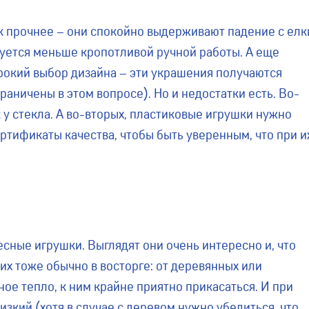
 прочнее – они спокойно выдерживают падение с елк
буется меньше кропотливой ручной работы. А еще
рокий выбор дизайна – эти украшения получаются
аничены в этом вопросе). Но и недостатки есть. Во-
к у стекла. А во-вторых, пластиковые игрушки нужно
ртификаты качества, чтобы быть уверенным, что при и
сные игрушки. Выглядят они очень интересно и, что
их тоже обычно в восторге: от деревянных или
ое тепло, к ним крайне приятно прикасаться. И при
изкий (хотя в случае с деревом нужно убедиться, что