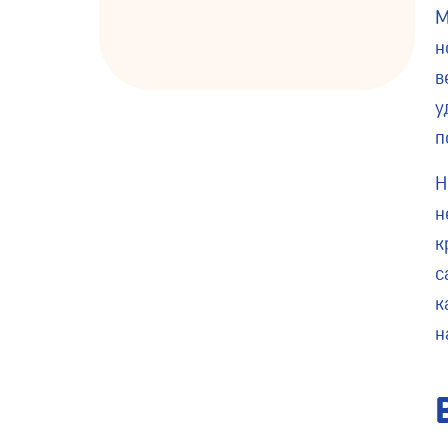
М
н
в
у
п
Н
н
к
с
к
н