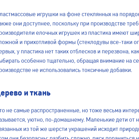
ластмассовые игрушки на фоне стеклянных на порядок
акже они доступнее, поскольку при производстве тре
роизводители елочных игрушек из пластика имеют ши
ложной и прихотливой формы (стеклодувы все-таки огр
ервых, у пластика нет таких отблесков и перезвона, ка
ыбирать особенно тщательно, обращая внимание на се
роизводстве не использовались токсичные добавки.
ерево и ткань
то не самые распространенные, но тоже весьма интере
азывается, уютно, по-домашнему. Маленькие дети от н
вязанных из той же шерсти украшений исходит природн
том они безопасны: разбить сложно, риск пораниться н