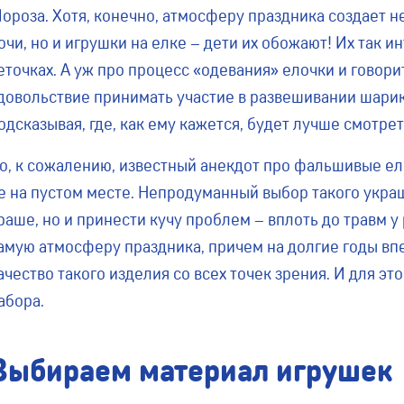
ороза. Хотя, конечно, атмосферу праздника создает 
очи, но и игрушки на елке – дети их обожают! Их так и
еточках. А уж про процесс «одевания» елочки и говор
довольствие принимать участие в развешивании шарик
одсказывая, где, как ему кажется, будет лучше смотрет
о, к сожалению, известный анекдот про фальшивые ел
е на пустом месте. Непродуманный выбор такого укра
раше, но и принести кучу проблем – вплоть до травм у
амую атмосферу праздника, причем на долгие годы вп
ачество такого изделия со всех точек зрения. И для 
абора.
Выбираем материал игрушек