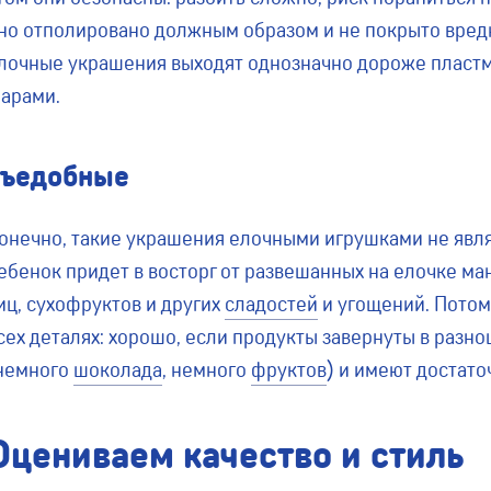
но отполировано должным образом и не покрыто вредно
лочные украшения выходят однозначно дороже пластм
арами.
съедобные
онечно, такие украшения елочными игрушками не являю
ебенок придет в восторг от развешанных на елочке м
иц, сухофруктов и других
сладостей
и угощений. Потом
сех деталях: хорошо, если продукты завернуты в разн
немного
шоколада
, немного
фруктов
) и имеют достато
Оцениваем качество и стиль