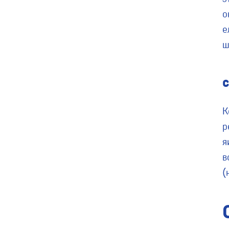
о
е
ш
К
р
я
в
(