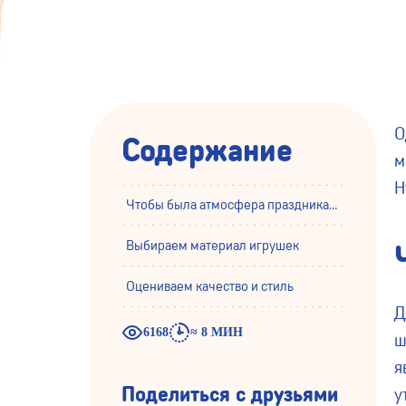
О
Содержание
м
Н
Чтобы была атмосфера праздника…
Выбираем материал игрушек
Оцениваем качество и стиль
Д
6168
≈ 8 МИН
ш
я
Поделиться с друзьями
у