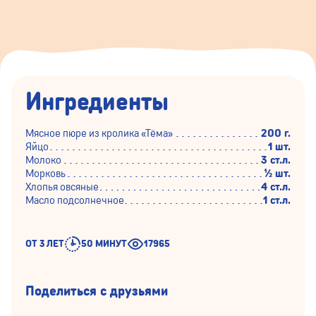
Ингредиенты
Мясное пюре из кролика «Тёма»
200 г.
Яйцо
1 шт.
Молоко
3 ст.л.
Морковь
½ шт.
Хлопья овсяные
4 ст.л.
Масло подсолнечное
1 ст.л.
ОТ 3 ЛЕТ
50 МИНУТ
17965
Поделиться с друзьями