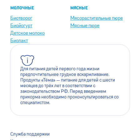
МОЛОЧНЫЕ
МЯСНЫЕ
Биотворог
Мясорастительные пюре
Биойогурт
Мясные пюре
Детское молоко
Биолакт
Для питания детей первого года жизни
предпочтительнее грудное вскармливание.
Продукты «Тёма» — питание для детей с шести
месяцев до трёх лет в соответствии с
законодательством РФ. Перед введением
прикорма необходимо проконсультироваться со
специалистом.
Для лучшей работы сайта мы используем файлы cookie.
Это помогает нам сделать его более удобным для
Служба поддержки
пользователей. Оставаясь на сайте, вы даёте согласие на