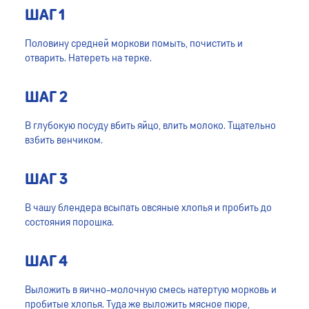
ШАГ 1
Половину средней моркови помыть, почистить и
отварить. Натереть на терке.
ШАГ 2
В глубокую посуду вбить яйцо, влить молоко. Тщательно
взбить венчиком.
ШАГ 3
В чашу блендера всыпать овсяные хлопья и пробить до
состояния порошка.
ШАГ 4
Выложить в яично-молочную смесь натертую морковь и
пробитые хлопья. Туда же выложить мясное пюре,