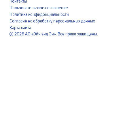
Контакты
сохранение файлов cookie на вашем устройстве. Для
Пользовательское соглашение
более подробной информации ознакомьтесь с
Политика конфиденциальности
Пользовательским соглашением
.
Согласие на обработку персональных данных
Карта сайта
Я ПРИНИМАЮ
© 2026 АО «Эйч энд Эн». Все права защищены.
Другие вкусные и
полезные рецепты
Посмотрите и другие рецепты блюд. Они тоже могут
понравиться вашему малышу.