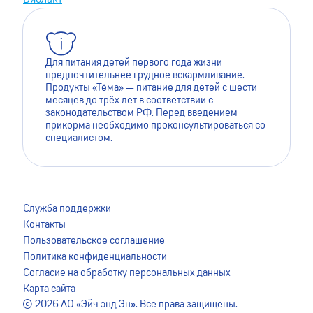
Для питания детей первого года жизни
предпочтительнее грудное вскармливание.
Продукты «Тёма» — питание для детей с шести
месяцев до трёх лет в соответствии с
законодательством РФ. Перед введением
прикорма необходимо проконсультироваться со
специалистом.
Для лучшей работы сайта мы используем файлы cookie.
Это помогает нам сделать его более удобным для
Служба поддержки
пользователей. Оставаясь на сайте, вы даёте согласие на
Контакты
сохранение файлов cookie на вашем устройстве. Для
Пользовательское соглашение
более подробной информации ознакомьтесь с
Политика конфиденциальности
Пользовательским соглашением
.
Согласие на обработку персональных данных
Карта сайта
Я ПРИНИМАЮ
© 2026 АО «Эйч энд Эн». Все права защищены.