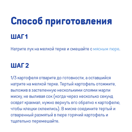
Способ приготовления
ШАГ 1
Натрите лук на мелкой терке и смешайте с
мясным пюре
.
ШАГ 2
1/3 картофеля отварите до готовности, а оставшийся
натрите на мелкой терке. Тертый картофель отожмите,
выложив в застеленную несколькими слоями марли
миску, не выливая сок (когда через несколько секунд
осядет крахмал, нужно вернуть его обратно к картофелю,
чтобы клецки склеились). В миске соедините тертый и
отваренный размятый в пюре горячий картофель и
тщательно перемешайте.