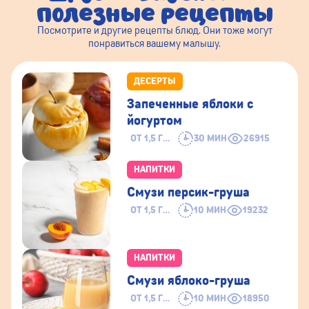
полезные рецепты
Посмотрите и другие рецепты блюд. Они тоже могут
понравиться вашему малышу.
ДЕСЕРТЫ
Запеченные яблоки с
йогуртом
ОТ 1,5 ГОДА
30 МИН
26915
НАПИТКИ
Смузи персик-груша
ОТ 1,5 ГОДА
10 МИН
19232
НАПИТКИ
Смузи яблоко-груша
ОТ 1,5 ГОДА
10 МИН
18950