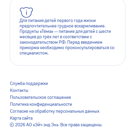
Для питания детей первого года жизни
предпочтительнее грудное вскармливание.
Продукты «Тёма» — питание для детей с шести
месяцев до трёх лет в соответствии с
законодательством РФ. Перед введением
прикорма необходимо проконсультироваться со
специалистом.
Для лучшей работы сайта мы используем файлы cookie.
Это помогает нам сделать его более удобным для
Служба поддержки
пользователей. Оставаясь на сайте, вы даёте согласие на
Контакты
сохранение файлов cookie на вашем устройстве. Для
Пользовательское соглашение
более подробной информации ознакомьтесь с
Политика конфиденциальности
Пользовательским соглашением
.
Согласие на обработку персональных данных
Карта сайта
Я ПРИНИМАЮ
© 2026 АО «Эйч энд Эн». Все права защищены.