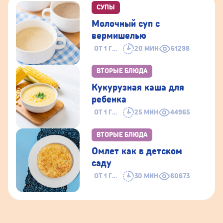
СУПЫ
Молочный суп с
вермишелью
ОТ 1 ГОДА
20 МИН
61298
ВТОРЫЕ БЛЮДА
Кукурузная каша для
ребенка
ОТ 1 ГОДА
25 МИН
44965
ВТОРЫЕ БЛЮДА
Омлет как в детском
саду
ОТ 1 ГОДА
30 МИН
60673