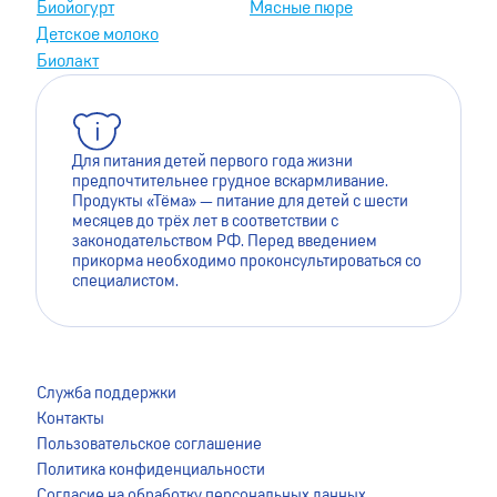
Биойогурт
Мясные пюре
Детское молоко
Биолакт
Для питания детей первого года жизни
предпочтительнее грудное вскармливание.
Продукты «Тёма» — питание для детей с шести
месяцев до трёх лет в соответствии с
законодательством РФ. Перед введением
прикорма необходимо проконсультироваться со
специалистом.
Для лучшей работы сайта мы используем файлы cookie.
Это помогает нам сделать его более удобным для
Служба поддержки
пользователей. Оставаясь на сайте, вы даёте согласие на
Контакты
сохранение файлов cookie на вашем устройстве. Для
Пользовательское соглашение
более подробной информации ознакомьтесь с
Политика конфиденциальности
Пользовательским соглашением
.
Согласие на обработку персональных данных