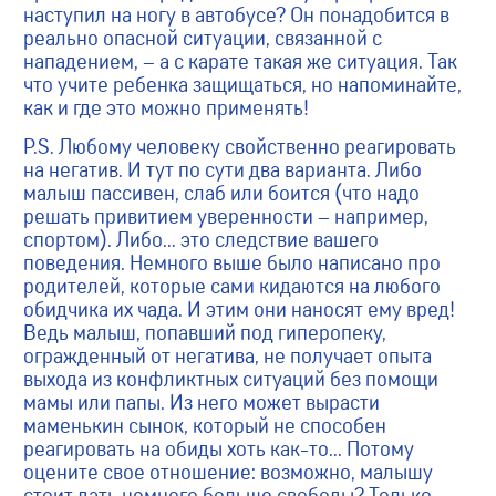
наступил на ногу в автобусе? Он понадобится в
реально опасной ситуации, связанной с
нападением, – а с карате такая же ситуация. Так
что учите ребенка защищаться, но напоминайте,
как и где это можно применять!
P.S. Любому человеку свойственно реагировать
на негатив. И тут по сути два варианта. Либо
малыш пассивен, слаб или боится (что надо
решать привитием уверенности – например,
спортом). Либо… это следствие вашего
поведения. Немного выше было написано про
родителей, которые сами кидаются на любого
обидчика их чада. И этим они наносят ему вред!
Ведь малыш, попавший под гиперопеку,
огражденный от негатива, не получает опыта
выхода из конфликтных ситуаций без помощи
мамы или папы. Из него может вырасти
маменькин сынок, который не способен
реагировать на обиды хоть как-то… Потому
оцените свое отношение: возможно, малышу
стоит дать немного больше свободы? Только