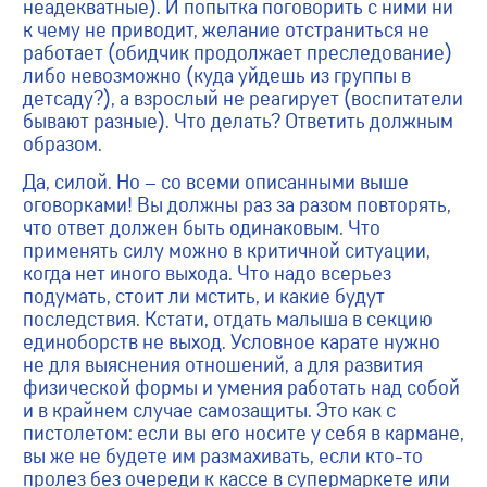
неадекватные). И попытка поговорить с ними ни
к чему не приводит, желание отстраниться не
работает (обидчик продолжает преследование)
либо невозможно (куда уйдешь из группы в
детсаду?), а взрослый не реагирует (воспитатели
бывают разные). Что делать? Ответить должным
образом.
Да, силой. Но – со всеми описанными выше
оговорками! Вы должны раз за разом повторять,
что ответ должен быть одинаковым. Что
применять силу можно в критичной ситуации,
когда нет иного выхода. Что надо всерьез
подумать, стоит ли мстить, и какие будут
последствия. Кстати, отдать малыша в секцию
единоборств не выход. Условное карате нужно
не для выяснения отношений, а для развития
физической формы и умения работать над собой
и в крайнем случае самозащиты. Это как с
пистолетом: если вы его носите у себя в кармане,
вы же не будете им размахивать, если кто-то
пролез без очереди к кассе в супермаркете или