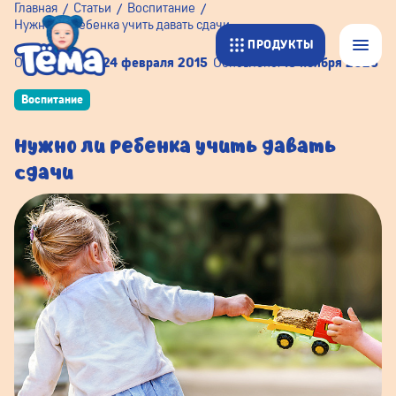
Главная
Статьи
Воспитание
Нужно ли ребенка учить давать сдачи
ПРОДУКТЫ
Опубликовано:
24 февраля 2015
Обновлено:
18 ноября 2025
Воспитание
Нужно ли ребенка учить давать
сдачи