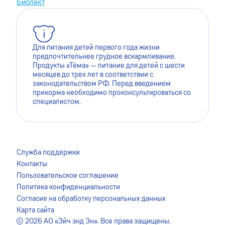
Биолакт
Для питания детей первого года жизни
предпочтительнее грудное вскармливание.
Продукты «Тёма» — питание для детей с шести
месяцев до трёх лет в соответствии с
законодательством РФ. Перед введением
прикорма необходимо проконсультироваться со
специалистом.
Для лучшей работы сайта мы используем файлы cookie.
Это помогает нам сделать его более удобным для
Служба поддержки
пользователей. Оставаясь на сайте, вы даёте согласие на
Контакты
сохранение файлов cookie на вашем устройстве. Для
Пользовательское соглашение
более подробной информации ознакомьтесь с
Политика конфиденциальности
Пользовательским соглашением
.
Согласие на обработку персональных данных
Карта сайта
Я ПРИНИМАЮ
© 2026 АО «Эйч энд Эн». Все права защищены.