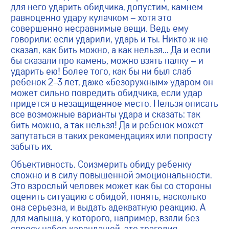
для него ударить обидчика, допустим, камнем
равноценно удару кулачком – хотя это
совершенно несравнимые вещи. Ведь ему
говорили: если ударили, ударь и ты. Никто ж не
сказал, как бить можно, а как нельзя… Да и если
бы сказали про камень, можно взять палку – и
ударить ею! Более того, как бы ни был слаб
ребенок 2-3 лет, даже «безоружным» ударом он
может сильно повредить обидчика, если удар
придется в незащищенное место. Нельзя описать
все возможные варианты удара и сказать: так
бить можно, а так нельзя! Да и ребенок может
запутаться в таких рекомендациях или попросту
забыть их.
Объективность. Соизмерить обиду ребенку
сложно и в силу повышенной эмоциональности.
Это взрослый человек может как бы со стороны
оценить ситуацию с обидой, понять, насколько
она серьезна, и выдать адекватную реакцию. А
для малыша, у которого, например, взяли без
спросу набор карандашей, это трагедия