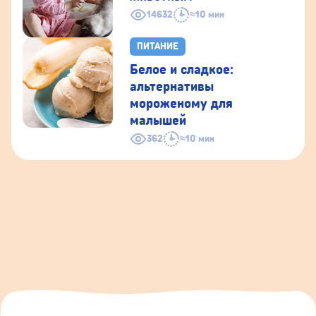
14632
≈10 мин
ПИТАНИЕ
Белое и сладкое:
альтернативы
мороженому для
малышей
362
≈10 мин