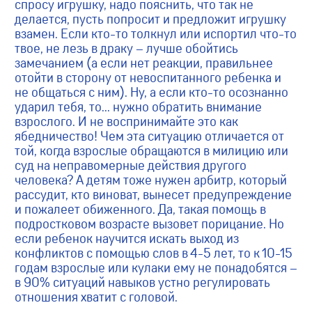
спросу игрушку, надо пояснить, что так не
делается, пусть попросит и предложит игрушку
взамен. Если кто-то толкнул или испортил что-то
твое, не лезь в драку – лучше обойтись
замечанием (а если нет реакции, правильнее
отойти в сторону от невоспитанного ребенка и
не общаться с ним). Ну, а если кто-то осознанно
ударил тебя, то… нужно обратить внимание
взрослого. И не воспринимайте это как
ябедничество! Чем эта ситуацию отличается от
той, когда взрослые обращаются в милицию или
суд на неправомерные действия другого
человека? А детям тоже нужен арбитр, который
рассудит, кто виноват, вынесет предупреждение
и пожалеет обиженного. Да, такая помощь в
подростковом возрасте вызовет порицание. Но
если ребенок научится искать выход из
конфликтов с помощью слов в 4-5 лет, то к 10-15
годам взрослые или кулаки ему не понадобятся –
в 90% ситуаций навыков устно регулировать
отношения хватит с головой.