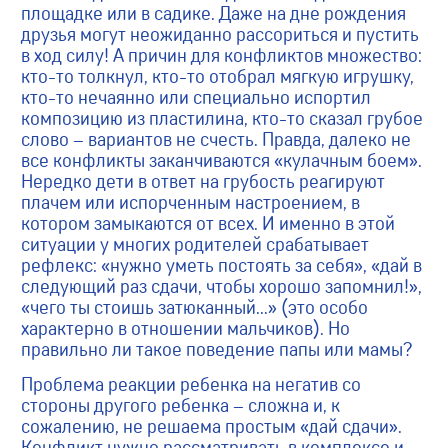
площадке или в садике. Даже на дне рождения
друзья могут неожиданно рассориться и пустить
в ход силу! А причин для конфликтов множество:
кто-то толкнул, кто-то отобрал мягкую игрушку,
кто-то нечаянно или специально испортил
композицию из пластилина, кто-то сказал грубое
слово – вариантов не счесть. Правда, далеко не
все конфликты заканчиваются «кулачным боем».
Нередко дети в ответ на грубость реагируют
плачем или испорченным настроением, в
котором замыкаются от всех. И именно в этой
ситуации у многих родителей срабатывает
рефлекс: «нужно уметь постоять за себя», «дай в
следующий раз сдачи, чтобы хорошо запомнил!»,
«чего ты стоишь затюканный…» (это особо
характерно в отношении мальчиков). Но
правильно ли такое поведение папы или мамы?
Проблема реакции ребенка на негатив со
стороны другого ребенка – сложна и, к
сожалению, не решаема простым «дай сдачи».
Конфликт нужно рассматривать в комплексе и