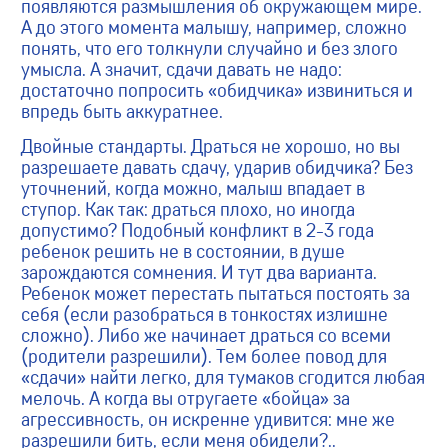
появляются размышления об окружающем мире.
А до этого момента малышу, например, сложно
понять, что его толкнули случайно и без злого
умысла. А значит, сдачи давать не надо:
достаточно попросить «обидчика» извиниться и
впредь быть аккуратнее.
Двойные стандарты. Драться не хорошо, но вы
разрешаете давать сдачу, ударив обидчика? Без
уточнений, когда можно, малыш впадает в
ступор. Как так: драться плохо, но иногда
допустимо? Подобный конфликт в 2-3 года
ребенок решить не в состоянии, в душе
зарождаются сомнения. И тут два варианта.
Ребенок может перестать пытаться постоять за
себя (если разобраться в тонкостях излишне
сложно). Либо же начинает драться со всеми
(родители разрешили). Тем более повод для
«сдачи» найти легко, для тумаков сгодится любая
мелочь. А когда вы отругаете «бойца» за
агрессивность, он искренне удивится: мне же
разрешили бить, если меня обидели?..