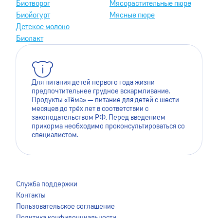
Биотворог
Мясорастительные пюре
Биойогурт
Мясные пюре
Детское молоко
Биолакт
Для питания детей первого года жизни
предпочтительнее грудное вскармливание.
Продукты «Тёма» — питание для детей с шести
месяцев до трёх лет в соответствии с
законодательством РФ. Перед введением
прикорма необходимо проконсультироваться со
специалистом.
Для лучшей работы сайта мы используем файлы cookie.
Это помогает нам сделать его более удобным для
Служба поддержки
пользователей. Оставаясь на сайте, вы даёте согласие на
Контакты
сохранение файлов cookie на вашем устройстве. Для
Пользовательское соглашение
более подробной информации ознакомьтесь с
Политика конфиденциальности