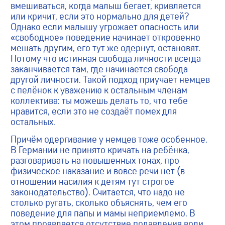
вмешиваться, когда малыш бегает, кривляется
или кричит, если это нормально для детей?
Однако если малышу угрожает опасность или
«свободное» поведение начинает откровенно
мешать другим, его тут же одернут, остановят.
Потому что истинная свобода личности всегда
заканчивается там, где начинается свобода
другой личности. Такой подход приучает немцев
с пелёнок к уважению к остальным членам
коллектива: ты можешь делать то, что тебе
нравится, если это не создаёт помех для
остальных.
Причём одергивание у немцев тоже особенное.
В Германии не принято кричать на ребёнка,
разговаривать на повышенных тонах, про
физическое наказание и вовсе речи нет (в
отношении насилия к детям тут строгое
законодательство). Считается, что надо не
столько ругать, сколько объяснять, чем его
поведение для папы и мамы неприемлемо. В
этом проявляется отсутствие подавления воли