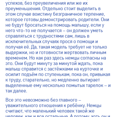
успехов, без преувеличения или же их
преуменьшения. Отдельно стоит выделить в
этом случае воистину безграничное терпение,
которое готовы демонстрировать родители. Они
не будут бросаться на помощь малышу, если у
него что-то не получается – он должен уметь
справляться с трудностями сам, лишь в
исключительных случаях прося о помощи и
получая её. Да, такая модель требует не только
выдержки, но и готовности жертвовать личным
временем. Но как раз здесь немцы согласны на
это. Они будут минуту за минутой ждать, пока
малыш справится с застёжками на курточке и
осилит подъём по ступенькам, пока он, привыкая
к труду, старательно, но медленно вытирает
выделенные ему несколько помытых тарелок – и
так далее.
Все это невозможно без главного –
уважительного отношения к ребёнку. Немцы
считают, что маленький человек такой же
человек, как и все остальные. А потому, хоть он и