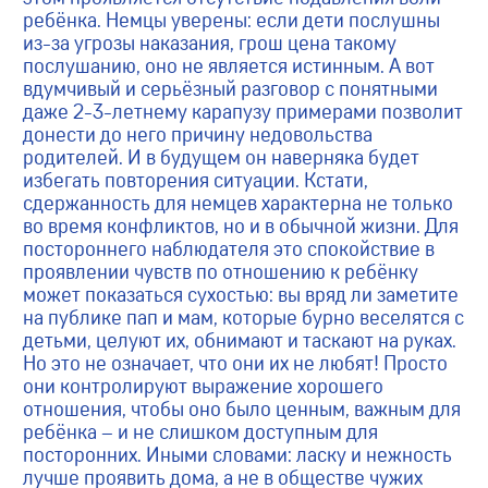
ребёнка. Немцы уверены: если дети послушны
из-за угрозы наказания, грош цена такому
послушанию, оно не является истинным. А вот
вдумчивый и серьёзный разговор с понятными
даже 2-3-летнему карапузу примерами позволит
донести до него причину недовольства
родителей. И в будущем он наверняка будет
избегать повторения ситуации. Кстати,
сдержанность для немцев характерна не только
во время конфликтов, но и в обычной жизни. Для
постороннего наблюдателя это спокойствие в
проявлении чувств по отношению к ребёнку
может показаться сухостью: вы вряд ли заметите
на публике пап и мам, которые бурно веселятся с
детьми, целуют их, обнимают и таскают на руках.
Но это не означает, что они их не любят! Просто
они контролируют выражение хорошего
отношения, чтобы оно было ценным, важным для
ребёнка – и не слишком доступным для
посторонних. Иными словами: ласку и нежность
лучше проявить дома, а не в обществе чужих