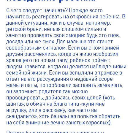
С чего следует начинать? Прежде всего
научитесь реагировать на откровения ребенка. В
данной ситуации, как и в случае, например,
детской брани, нельзя слишком сильно и
заметно проявлять свои эмоции: будь это гнев,
досада или же смех. Для малыша это станет
своеобразным сигналом. Если вы с компанией
друзей рассмеялись, когда он живо изобразил
храпящего по ночам папу, ребенок поймет:
людям нравится, когда он делится наблюдениями
семейной жизни. Если вы вспылили в трамвае в
ответ на его рассуждения о недавней ссоре
мамы и папы, попробовали заставить замолчать,
он запомнит: родителя так можно
провоцировать, добиваясь своих целей (хоть
шантаж в обмен на блага типа «купи мне
игрушку, или я расскажу, как часто вы
скандалите», хоть банальная попытка обратить
на себя внимание вечно занятых взрослых).
Потому будьте максимально сдержанны.