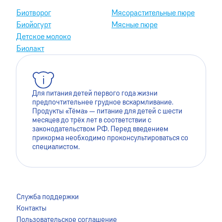
Биотворог
Мясорастительные пюре
Биойогурт
Мясные пюре
Детское молоко
Биолакт
Для питания детей первого года жизни
предпочтительнее грудное вскармливание.
Продукты «Тёма» — питание для детей с шести
месяцев до трёх лет в соответствии с
законодательством РФ. Перед введением
прикорма необходимо проконсультироваться со
специалистом.
Для лучшей работы сайта мы используем файлы cookie.
Это помогает нам сделать его более удобным для
Служба поддержки
пользователей. Оставаясь на сайте, вы даёте согласие на
Контакты
сохранение файлов cookie на вашем устройстве. Для
Пользовательское соглашение