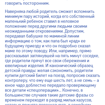
говорить посторонним.
Наверняка любой родитель сможет вспомнить
минимум пару историй, когда его собственный
маленький ребенок ставил в неловкое
положение перед другими людьми своими
неожиданными откровениями. Допустим,
передавал бабушке по маминой линии
информацию о том, как папа был «рад» ее
будущему приезду и что он подробно сказал
маме по этому поводу. Или, например, прямо
рассказывал заглянувшей на пять минут соседке,
где родители прячут все свои сбережения и
ювелирные изделия. И канонический образец
детской правды: желая сэкономить, родители
купили детский билет на поезд, попросив сказать
контролеру, что ему еще шесть лет, а не семь – а
юное чадо доблестно передало проверяющему
все детали «спецоперации»… Конечно, в
большинстве случаев такие детские фразы со
временем переходят в разряд милых казусов,
которые принято пересказывать в семейном