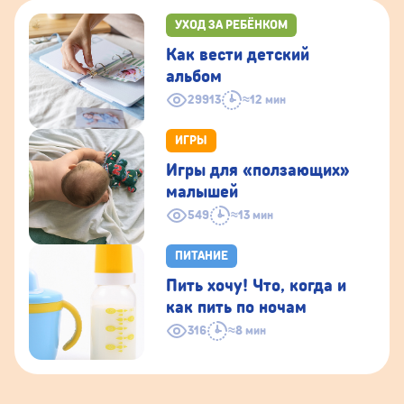
УХОД ЗА РЕБЁНКОМ
Как вести детский
альбом
29913
≈12 мин
ИГРЫ
Игры для «ползающих»
малышей
549
≈13 мин
ПИТАНИЕ
Пить хочу! Что, когда и
как пить по ночам
316
≈8 мин