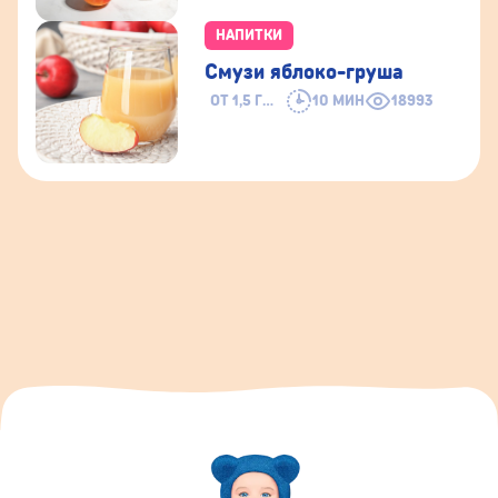
НАПИТКИ
Смузи яблоко-груша
ОТ 1,5 ГОДА
10 МИН
18993