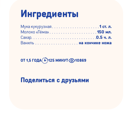
Ингредиенты
Мука кукурузная
1 ст. л.
Молоко «Тёма»
150 мл.
Сахар
0.5 ч. л.
Ваниль
на кончике ножа
ОТ 1,5 ГОДА
125 МИНУТ
10869
Поделиться с друзьями