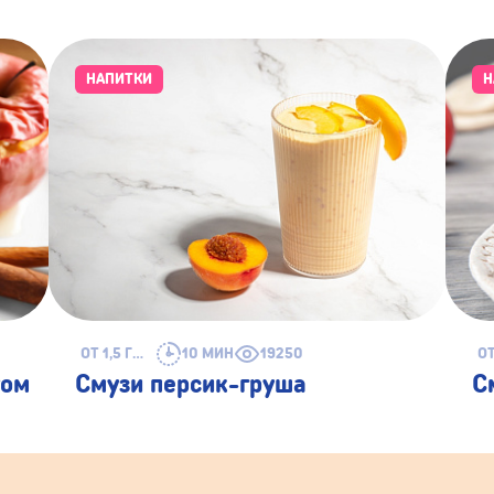
НАПИТКИ
Н
ОТ 1,5 ГОДА
10 МИН
19250
том
Смузи персик-груша
С