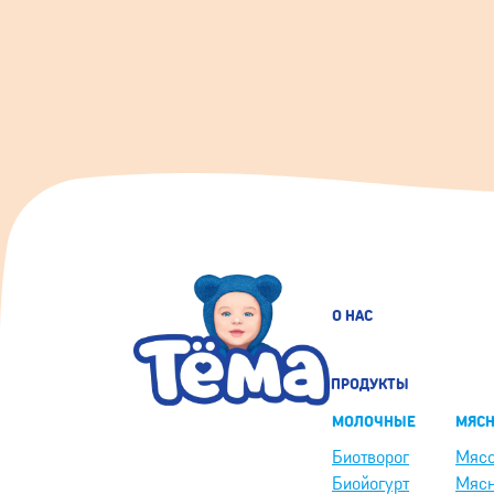
О НАС
ПРОДУКТЫ
МОЛОЧНЫЕ
МЯС
Биотворог
Мясо
Биойогурт
Мясн