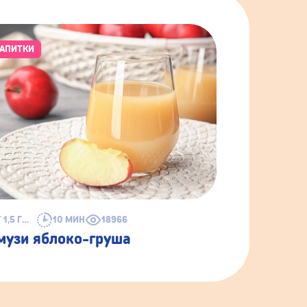
АПИТКИ
ОТ 1,5 ГОДА
10 МИН
18966
музи яблоко-груша