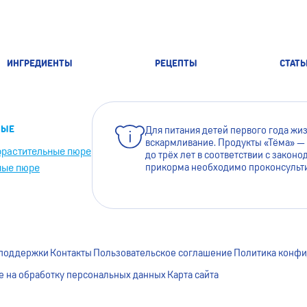
ИНГРЕДИЕНТЫ
РЕЦЕПТЫ
СТАТЬ
НЫЕ
Для питания детей первого года жи
вскармливание. Продукты «Тёма» — 
растительные пюре
до трёх лет в соответствии с зако
ые пюре
прикорма необходимо проконсульти
Для лучшей работы са
его более удобным для
сохранение файлов co
информации ознакомь
 поддержки
Контакты
Пользовательское соглашение
Политика конфи
е на обработку персональных данных
Карта сайта
Я ПРИНИМАЮ