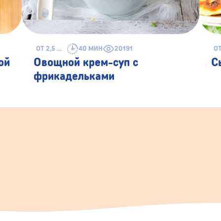
ОТ 2,5 ЛЕТ
40 МИН
20191
ой
Овощной крем-суп с
С
фрикадельками