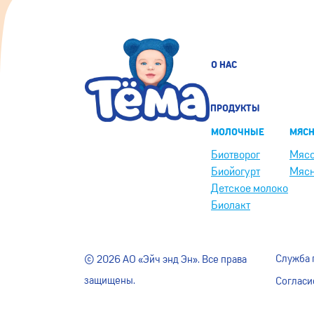
О НАС
ПРОДУКТЫ
МОЛОЧНЫЕ
МЯС
Биотворог
Мясо
Биойогурт
Мясн
Детское молоко
Биолакт
Служба
© 2026 АО «Эйч энд Эн». Все права
защищены.
Согласи