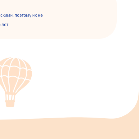
скими, поэтому их не
 лет