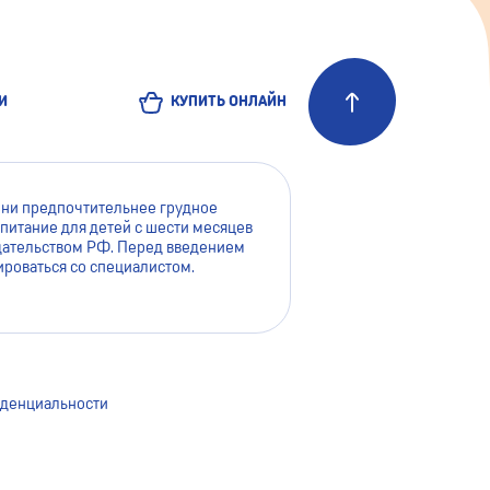
И
КУПИТЬ ОНЛАЙН
зни предпочтительнее грудное
питание для детей с шести месяцев
нодательством РФ. Перед введением
роваться со специалистом.
йта мы используем файлы cookie. Это помогает нам сделать
 пользователей. Оставаясь на сайте, вы даёте согласие на
okie на вашем устройстве. Для более подробной
тесь с
Пользовательским соглашением
.
денциальности