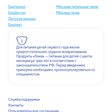
Биотворог
Мясорастительные пюре
Биойогурт
Мясные пюре
Детское молоко
Биолакт
Для питания детей первого года жизни
предпочтительнее грудное вскармливание.
Продукты «Тёма» — питание для детей с шести
месяцев до трёх лет в соответствии с
законодательством РФ. Перед введением
прикорма необходимо проконсультироваться со
специалистом.
Для лучшей работы сайта мы используем файлы cookie.
Это помогает нам сделать его более удобным для
Служба поддержки
пользователей. Оставаясь на сайте, вы даёте согласие на
Контакты
сохранение файлов cookie на вашем устройстве. Для
Пользовательское соглашение