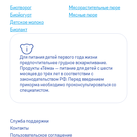
Биотворог
Мясорастительные пюре
Биойогурт
Мясные пюре
Детское молоко
Биолакт
Для питания детей первого года жизни
предпочтительнее грудное вскармливание.
Продукты «Тёма» — питание для детей с шести
месяцев до трёх лет в соответствии с
законодательством РФ. Перед введением
прикорма необходимо проконсультироваться со
специалистом.
Для лучшей работы сайта мы используем файлы cookie.
Это помогает нам сделать его более удобным для
Служба поддержки
пользователей. Оставаясь на сайте, вы даёте согласие на
Контакты
сохранение файлов cookie на вашем устройстве. Для
Пользовательское соглашение