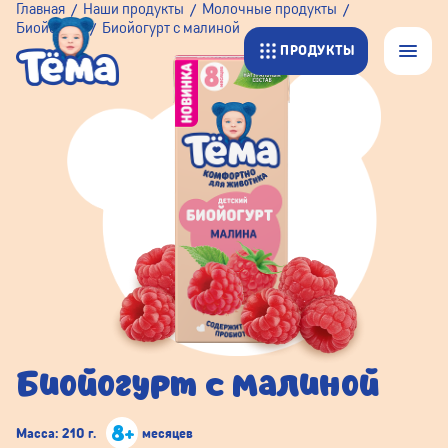
Главная
Наши продукты
Молочные продукты
Биойогурт
Биойогурт с малиной
ПРОДУКТЫ
Биойогурт с малиной
8+
Масса: 210 г.
месяцев