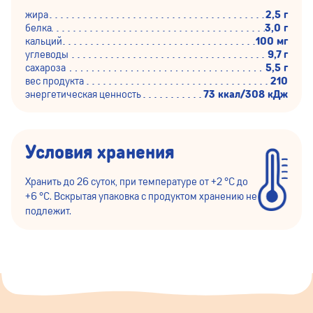
жира
2,5 г
белка
3,0 г
кальций
100 мг
углеводы
9,7 г
сахароза
5,5 г
вес продукта
210
энергетическая ценность
73 ккал/308 кДж
Условия хранения
Хранить до 26 суток, при температуре от +2 °С до
+6 °С. Вскрытая упаковка с продуктом хранению не
подлежит.